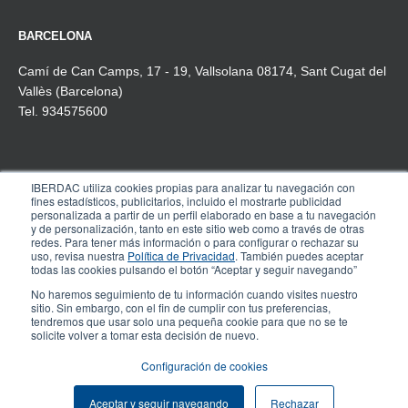
BARCELONA
Camí de Can Camps, 17 - 19, Vallsolana 08174, Sant Cugat del
Vallès (Barcelona)
Tel. 934575600
IBERDAC utiliza cookies propias para analizar tu navegación con
MADRID
fines estadísticos, publicitarios, incluido el mostrarte publicidad
personalizada a partir de un perfil elaborado en base a tu navegación
Pº de la Castellana, 91, 4º-1ª
y de personalización, tanto en este sitio web como a través de otras
redes. Para tener más información o para configurar o rechazar su
28046 Madrid
uso, revisa nuestra
Política de Privacidad
. También puedes aceptar
Tel. 910 608 737
todas las cookies pulsando el botón “Aceptar y seguir navegando”
No haremos seguimiento de tu información cuando visites nuestro
sitio. Sin embargo, con el fin de cumplir con tus preferencias,
tendremos que usar solo una pequeña cookie para que no se te
© COPYRIGHT IBERDAC 2025 – Todos los
solicite volver a tomar esta decisión de nuevo.
Aviso legal
derechos reservados.
Configuración de cookies
Aceptar y seguir navegando
Rechazar