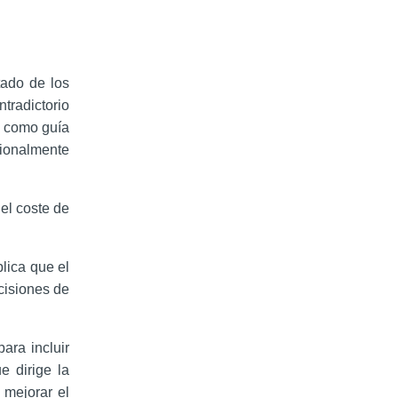
tado de los
tradictorio
e como guía
esionalmente
el coste de
lica que el
cisiones de
ara incluir
e dirige la
 mejorar el