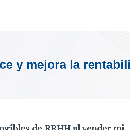
ece y mejora la rentabi
tangibles de RRHH al vender mi