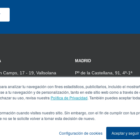
A
MADRID
 Camps, 17 - 19, Vallsolana
Pº de la Castellana, 91, 4º-1ª
 Cugat del Vallès (Barcelona)
28046 Madrid
ra analizar tu navegación con fines estadísticos, publicitarios, incluido el mostra
600
Tel. 910 608 737
base a tu navegación y de personalización, tanto en este sitio web como a través de
echazar su uso, revisa nuestra
Política de Privacidad
. También puedes aceptar toda
rmación cuando visites nuestro sitio. Sin embargo, con el fin de cumplir con tus 
no se te solicite volver a tomar esta decisión de nuevo.
Aviso legal
s reservados.
Configuración de cookies
Aceptar y segui