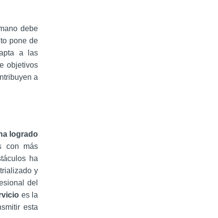
umano debe
ito pone de
apta a las
e objetivos
ntribuyen a
ha logrado
es con más
stáculos ha
rializado y
esional del
vicio
es la
mitir esta