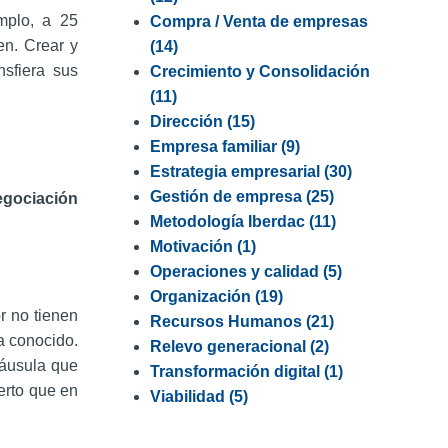
mplo, a 25
Compra / Venta de empresas
en. Crear y
(14)
nsfiera sus
Crecimiento y Consolidación
(11)
Dirección
(15)
Empresa familiar
(9)
Estrategia empresarial
(30)
Gestión de empresa
(25)
egociación
Metodología Iberdac
(11)
Motivación
(1)
Operaciones y calidad
(5)
Organización
(19)
r no tienen
Recursos Humanos
(21)
ha conocido.
Relevo generacional
(2)
láusula que
Transformación digital
(1)
erto que en
Viabilidad
(5)