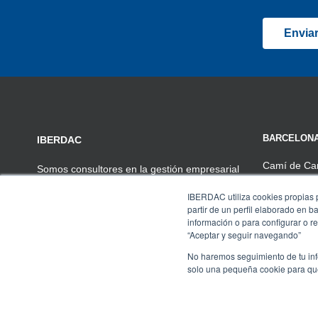
BARCELON
IBERDAC
Camí de Can
Somos consultores en la gestión empresarial
08174, Sant
de PYMES de todos los sectores de
IBERDAC utiliza cookies propias pa
Tel. 934575
actividad. Contamos con más de 20 años de
partir de un perfil elaborado en 
experiencia y 30 profesionales
información o para configurar o r
especializados en las diferentes áreas de
“Aceptar y seguir navegando”
gestión de la empresa.
No haremos seguimiento de tu info
solo una pequeña cookie para que 
© COPYRIGHT IBERDAC 2025 – Todos los derecho