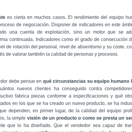
ste
es cierta en muchos casos. El rendimiento del equipo h
 proceso de negociación. Disponer de indicadores en este ámb
endo una cuenta de explotación, sino un motor que se ad
orma continuada. Indicadores como el grado de consecución d
el de rotación del personal, nivel de absentismo y su coste, co
és de valorar también la calidad de personas y procesos.
dedor debe pensar en
qué circunstancias su equipo humano 
cuántos nuevos clientes ha conseguido contra competidor
uctivo fabrica piezas conforme a especificaciones y qué ob
tados en los que se ha creado un nuevo producto, se ha indust
ue dependen, en primer lugar, de la calidad del equipo prof
o, la simple
visión de un producto o como se presta un ser
nte que lo ha diseñado. Que el vendedor sea capaz de trans