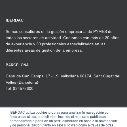
IBERDAC
Somos consultores en la gestión empresarial de PYMES de
todos los sectores de actividad. Contamos con más de 20 años
de experiencia y 30 profesionales especializados en las
diferentes áreas de gestión de la empresa.
BARCELONA
Camí de Can Camps, 17 - 19, Vallsolana 08174, Sant Cugat del
Vallès (Barcelona)
Tel. 934575600
IBERDAC utiliza cookies propias para analizar tu navegación con
MADRID
fines estadísticos, publicitarios, incluido el mostrarte publicidad
personalizada a partir de un perfil elaborado en base a tu navegación
Pº de la Castellana, 91, 4º-1ª
y de personalización, tanto en este sitio web como a través de otras