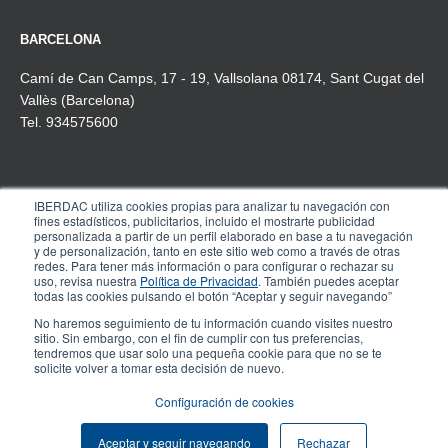
BARCELONA
Camí de Can Camps, 17 - 19, Vallsolana 08174, Sant Cugat del
Vallès (Barcelona)
Tel. 934575600
IBERDAC utiliza cookies propias para analizar tu navegación con
MADRID
fines estadísticos, publicitarios, incluido el mostrarte publicidad
personalizada a partir de un perfil elaborado en base a tu navegación
Pº de la Castellana, 91, 4º-1ª
y de personalización, tanto en este sitio web como a través de otras
redes. Para tener más información o para configurar o rechazar su
28046 Madrid
uso, revisa nuestra
Política de Privacidad
. También puedes aceptar
Tel. 910 608 737
todas las cookies pulsando el botón “Aceptar y seguir navegando”
No haremos seguimiento de tu información cuando visites nuestro
sitio. Sin embargo, con el fin de cumplir con tus preferencias,
tendremos que usar solo una pequeña cookie para que no se te
© COPYRIGHT IBERDAC 2025 – Todos los
solicite volver a tomar esta decisión de nuevo.
Aviso legal
derechos reservados.
Configuración de cookies
Aceptar y seguir navegando
Rechazar