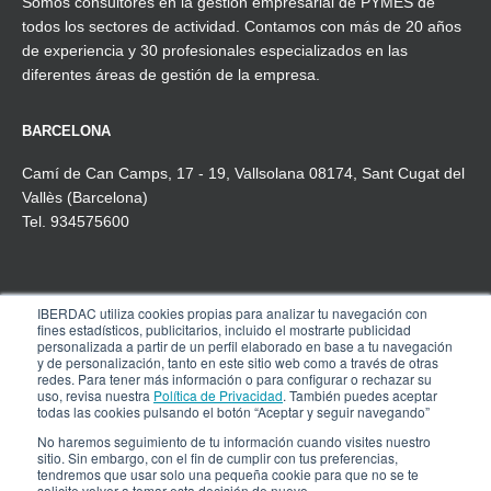
Somos consultores en la gestión empresarial de PYMES de
todos los sectores de actividad. Contamos con más de 20 años
de experiencia y 30 profesionales especializados en las
diferentes áreas de gestión de la empresa.
BARCELONA
Camí de Can Camps, 17 - 19, Vallsolana 08174, Sant Cugat del
Vallès (Barcelona)
Tel. 934575600
IBERDAC utiliza cookies propias para analizar tu navegación con
MADRID
fines estadísticos, publicitarios, incluido el mostrarte publicidad
personalizada a partir de un perfil elaborado en base a tu navegación
Pº de la Castellana, 91, 4º-1ª
y de personalización, tanto en este sitio web como a través de otras
redes. Para tener más información o para configurar o rechazar su
28046 Madrid
uso, revisa nuestra
Política de Privacidad
. También puedes aceptar
Tel. 910 608 737
todas las cookies pulsando el botón “Aceptar y seguir navegando”
No haremos seguimiento de tu información cuando visites nuestro
sitio. Sin embargo, con el fin de cumplir con tus preferencias,
tendremos que usar solo una pequeña cookie para que no se te
© COPYRIGHT IBERDAC 2025 – Todos los
solicite volver a tomar esta decisión de nuevo.