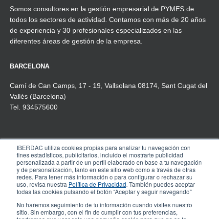
Somos consultores en la gestión empresarial de PYMES de
todos los sectores de actividad. Contamos con más de 20 años
de experiencia y 30 profesionales especializados en las
diferentes áreas de gestión de la empresa.
BARCELONA
Camí de Can Camps, 17 - 19, Vallsolana 08174, Sant Cugat del
Vallès (Barcelona)
Tel. 934575600
IBERDAC utiliza cookies propias para analizar tu navegación con
MADRID
fines estadísticos, publicitarios, incluido el mostrarte publicidad
personalizada a partir de un perfil elaborado en base a tu navegación
Pº de la Castellana, 91, 4º-1ª
y de personalización, tanto en este sitio web como a través de otras
redes. Para tener más información o para configurar o rechazar su
28046 Madrid
uso, revisa nuestra
Política de Privacidad
. También puedes aceptar
Tel. 910 608 737
todas las cookies pulsando el botón “Aceptar y seguir navegando”
No haremos seguimiento de tu información cuando visites nuestro
sitio. Sin embargo, con el fin de cumplir con tus preferencias,