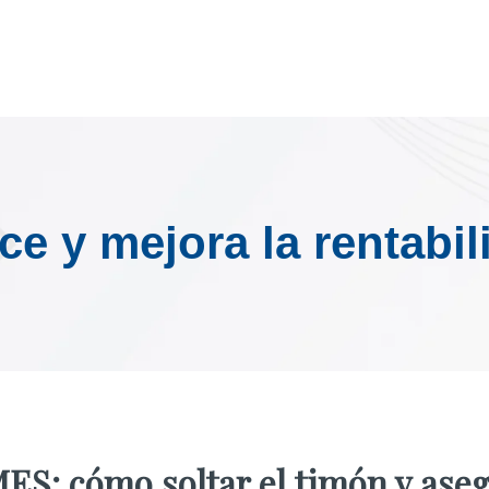
ece y mejora la rentabi
ES: cómo soltar el timón y ase