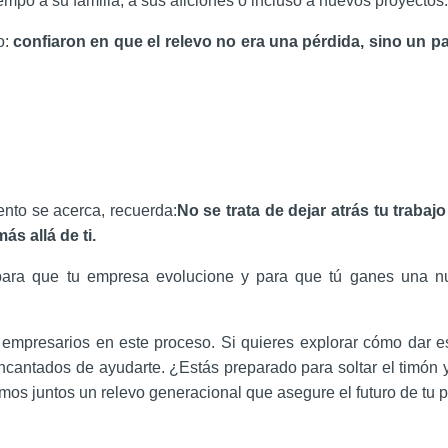
mpo a su familia, a sus aficiones o incluso a nuevos proyectos.
o:
confiaron en que el relevo no era una pérdida, sino un p
ento se acerca, recuerda:
No se trata de dejar atrás tu trabajo
s allá de ti.
d para que tu empresa evolucione y para que tú ganes una 
mpresarios en este proceso. Si quieres explorar cómo dar e
ncantados de ayudarte. ¿Estás preparado para soltar el timón y
mos juntos un relevo generacional que asegure el futuro de tu