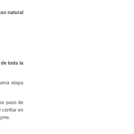
aso natural
 de toda la
nueva etapa
se paso de
 confiar en
 pyme.