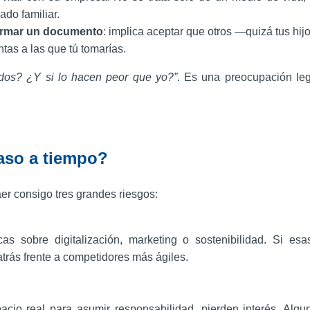
do familiar.
 firmar un documento
: implica aceptar que otros —quizá tus hij
tas a las que tú tomarías.
ados? ¿Y si lo hacen peor que yo?”
. Es una preocupación leg
aso a tiempo?
aer consigo tres grandes riesgos:
s sobre digitalización, marketing o sostenibilidad. Si esa
rás frente a competidores más ágiles.
io real para asumir responsabilidad, pierden interés. Algu