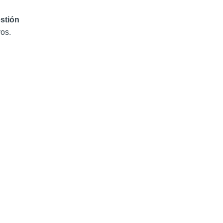
stión
vos.