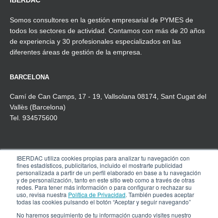
IBERDAC
Somos consultores en la gestión empresarial de PYMES de
todos los sectores de actividad. Contamos con más de 20 años
de experiencia y 30 profesionales especializados en las
diferentes áreas de gestión de la empresa.
BARCELONA
Camí de Can Camps, 17 - 19, Vallsolana 08174, Sant Cugat del
Vallès (Barcelona)
Tel. 934575600
IBERDAC utiliza cookies propias para analizar tu navegación con
MADRID
fines estadísticos, publicitarios, incluido el mostrarte publicidad
personalizada a partir de un perfil elaborado en base a tu navegación
Pº de la Castellana, 91, 4º-1ª
y de personalización, tanto en este sitio web como a través de otras
redes. Para tener más información o para configurar o rechazar su
28046 Madrid
uso, revisa nuestra
Política de Privacidad
. También puedes aceptar
Tel. 910 608 737
todas las cookies pulsando el botón “Aceptar y seguir navegando”
No haremos seguimiento de tu información cuando visites nuestro