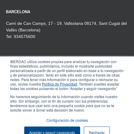
BARCELONA
Camí de Can Camps, 17 - 19, Vallsolana 08174, Sant Cugat del
Vallès (Barcelona)
Tel. 934575600
IBERDAC utiliza cookies propias para analizar tu navegación con
MADRID
fines estadísticos, publicitarios, incluido el mostrarte publicidad
personalizada a partir de un perfil elaborado en base a tu navegación
Pº de la Castellana, 91, 4º-1ª
y de personalización, tanto en este sitio web como a través de otras
redes. Para tener más información o para configurar o rechazar su
28046 Madrid
uso, revisa nuestra
Política de Privacidad
. También puedes aceptar
Tel. 910 608 737
todas las cookies pulsando el botón “Aceptar y seguir navegando”
No haremos seguimiento de tu información cuando visites nuestro
sitio. Sin embargo, con el fin de cumplir con tus preferencias,
tendremos que usar solo una pequeña cookie para que no se te
© COPYRIGHT IBERDAC 2025 – Todos los
solicite volver a tomar esta decisión de nuevo.
Aviso legal
derechos reservados.
Configuración de cookies
Aceptar y seguir navegando
Rechazar